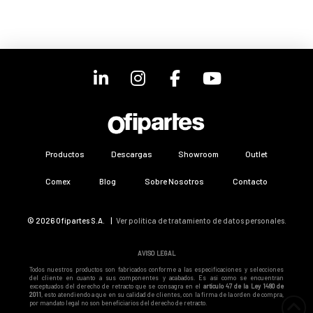
Productos
Descargas
Showroom
Outlet
Comex
Blog
Sobre Nosotros
Contacto
© 2026 Ofipartes S.A. |
Ver política de tratamiento de datos personales.
AVISO LEGAL
Todos nuestros productos son fabricados conforme a las especificaciones y selecciones
del cliente en cuanto a sus componentes y acabados. Es así como se encuentran
exceptuados del derecho de retracto que se consagra en el
artículo 47 de la Ley 1480 de
2011
, esto atendiendo a que en su calidad de clientes, con la firma de la orden de compra,
por mandato legal no son beneficiarios del derecho de retracto.