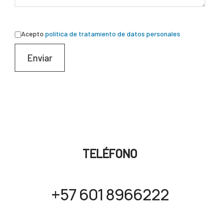
Please
leave
Acepto
política de tratamiento de datos personales
this
field
empty.
TELÉFONO
+57 601 8966222