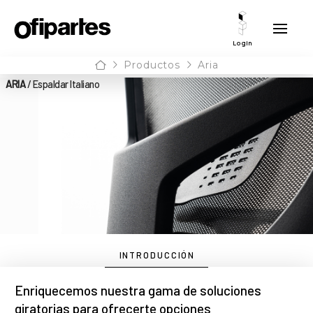
Login
Home
Productos
Aria
ARIA
/ Espaldar Italiano
INTRODUCCIÓN
Enriquecemos nuestra gama de soluciones
giratorias para ofrecerte opciones