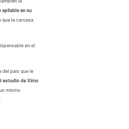
 también la
 apilable en su
a que la carcasa
ispensable en el
 del país que le
el estudio de Ximo
n un mismo
.