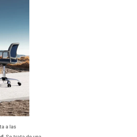
a a las
d.
Se trata de una