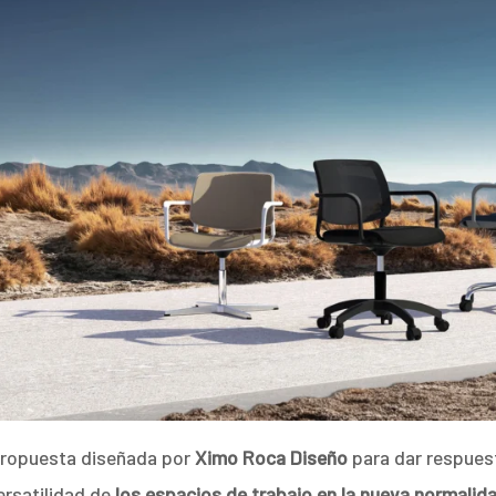
propuesta diseñada por
Ximo Roca Diseño
para dar respuest
rsatilidad de
los espacios de trabajo en la nueva normalida