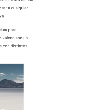
tar a cualquier
va.
rtes
para
io valenciano un
es con distintos