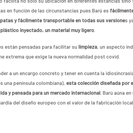
 facilita no solo su ubicación en diferentes estancias sino
as en función de las circunstancias pues Barú es
fácilmente
 patas y fácilmente transportable en todas sus versione
s y
n
plástico inyectado, un material muy ligero
.
s están pensadas para facilitar su
limpieza
, un aspecto ind
ne extrema que exige la nueva normalidad post covid.
er a un encargo concreto y tener en cuenta la idiosincrasia
s una península colombiana),
esta colección diseñada por 
ida y pensada para un mercado internacional
. Barú aúna e
rdia del diseño europeo con el valor de la fabricación local