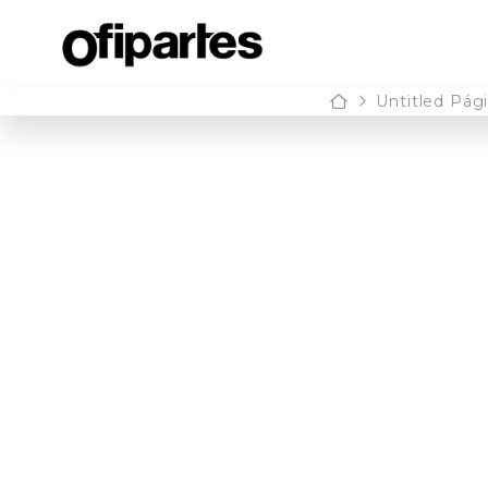
Home
Untitled Pág