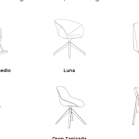
medio
Luna
Drop Tapizada