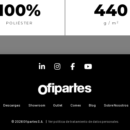
100%
440
2
POLIÉSTER
g / m
Descargas
Showroom
Outlet
Comex
Blog
Sobre Nosotros
© 2026 Ofipartes S.A. |
Ver política de tratamiento de datos personales.