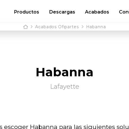
Productos
Descargas
Acabados
Con
Home
Acabados Ofipartes
Habanna
Habanna
Lafayette
 escoger Habanna para las siguientes solu