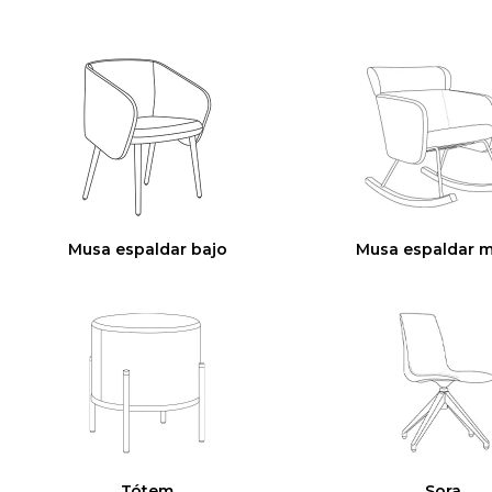
Musa espaldar bajo
Musa espaldar 
Tótem
Sora